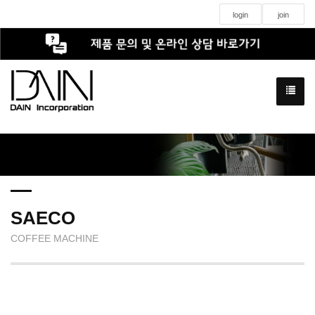
login
join
SAECO
COFFEE MACHINE
SAECO NEW MAGIC M2 / NEW MAGIC M2 PLUS